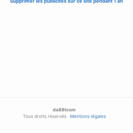
Supprimer les publicités sur ce site pendant 1 an
da88tcom
Tous droits réservés
Mentions légales